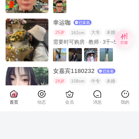
幸运咖
25岁
大专
未婚
162cm
需要时可购房
教师
3千~5千/月
女嘉宾1180232
28岁
中专
未婚
158cm
租房
其他
5千~8千/月
首页
动态
会员
消息
我的
刁午阳
36岁
大专
离异孩跟对方
180cm