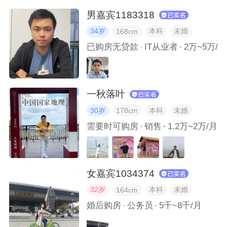
男嘉宾1183318
我坚持到现在的爱好是什么？
34岁
本科
未婚
168cm
已购房无贷款
IT从业者
2万~5万/月
如果要列一个这一年都做过什么的清单，我会填什么？
我拍过哪些好看的旅行照？
一秋落叶
30岁
本科
未婚
178cm
我发过的被赞的最多的朋友圈是什么样的？
需要时可购房
销售
1.2万~2万/月
你认为两个人在一起最重要的是什么？
女嘉宾1034374
你对将来的二人世界有哪些期待？
32岁
本科
未婚
164cm
描述下你的诗与远方？
婚后购房
公务员
5千~8千/月