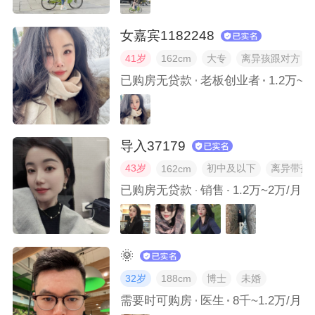
你一般怎么安排自己的业余时间？
女嘉宾1182248
未来3年，你的计划是怎样的？
41岁
大专
离异孩跟对方
162cm
已购房无贷款
老板创业者
1.2万~2
导入37179
43岁
初中及以下
离异带孩
162cm
已购房无贷款
销售
1.2万~2万/月
🌞
32岁
博士
未婚
188cm
需要时可购房
医生
8千~1.2万/月