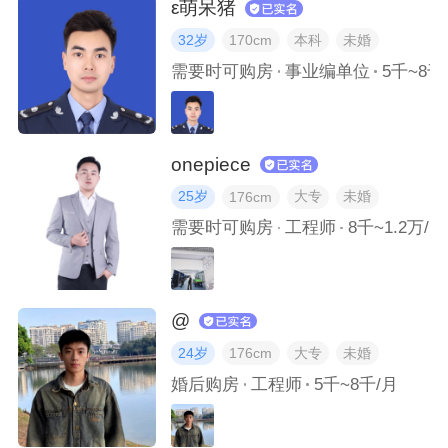
ε萌呆猪
有没有一张照片证明我真的在健身？
32岁
本科
未婚
170cm
需要时可购房
事业编单位
5千~8千
我对自己个性的哪一点最满意，哪一点最不满意？
如果我喜欢你，我会带你去我手机相册里的哪一张相片里？
onepiece
我选择恋爱对象时最看重哪些点？选择结婚对象时呢？
25岁
大专
未婚
176cm
需要时可购房
工程师
8千~1.2万/月
最近拍到最喜欢的一张照片是什么？
生活和工作中我最擅长处理哪些事情？
@
24岁
大专
未婚
176cm
工作时的我是什么样子？相片里的我正在做什么？
婚后购房
工程师
5千~8千/月
我喜欢折腾自己的头发吗？我曾经折腾过怎样的发型？