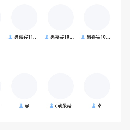
男嘉宾1180821
男嘉宾1039861
男嘉宾1037274
@
ε萌呆猪
🌞