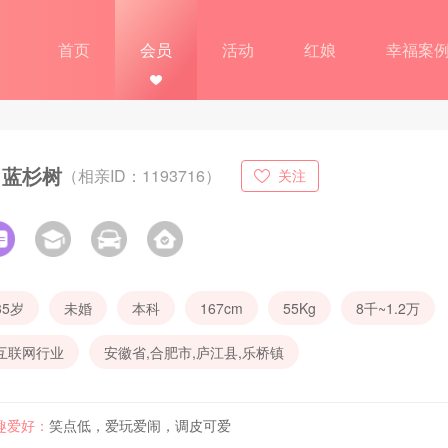
首页
会员
活动
红娘
幸福案
蓝杉树
（相亲ID：1193716）
关注
35岁
未婚
本科
167cm
55Kg
8千~1.2万
互联网行业
安徽省,合肥市,庐江县,乐桥镇
趣爱好：
笑点低，爱玩爱闹，调皮可爱