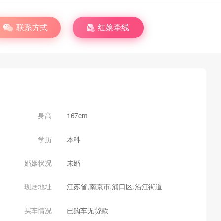
联系方式
红娘牵线
身高
167cm
学历
本科
婚姻状况
未婚
现居地址
江苏省,南京市,浦口区,沿江街道
买车情况
已购车无贷款