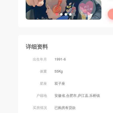
详细资料
出生年月
1991-6
体重
55Kg
星座
双子座
户籍地
安徽省,合肥市,庐江县,乐桥镇
买房情况
已购房有贷款