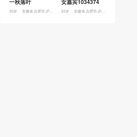
一秋落叶
女嘉宾1034374
30岁
安徽省,合肥市,庐江县,万山镇
32岁
安徽省,合肥市,庐江县