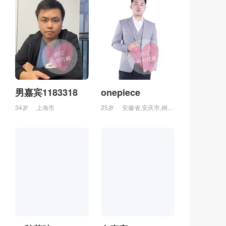
男嘉宾1183318
onepiece
34岁
上海市
25岁
安徽省,安庆市,桐城市