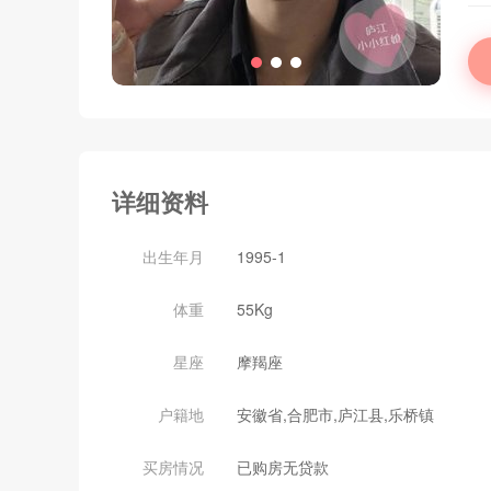
详细资料
出生年月
1995-1
体重
55Kg
星座
摩羯座
户籍地
安徽省,合肥市,庐江县,乐桥镇
买房情况
已购房无贷款