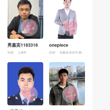
男嘉宾1183318
onepiece
34岁
上海市
25岁
安徽省,安庆市,桐城市