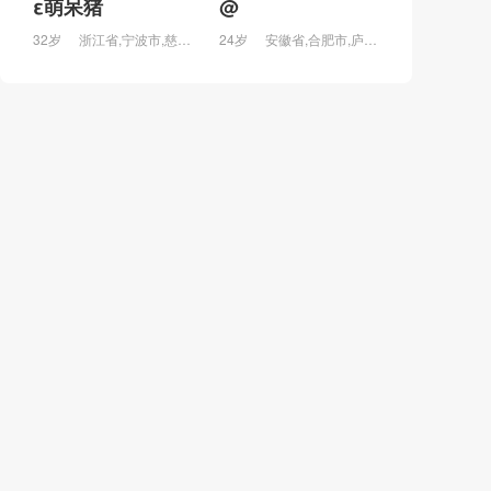
ε萌呆猪
@
32岁
浙江省,宁波市,慈溪市
24岁
安徽省,合肥市,庐江县,庐城镇