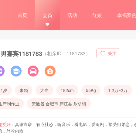
首页
会员
活动
红娘
幸福案
男嘉宾1181783
（相亲ID：1181783）
关注
31岁
未婚
大专
182cm
55Kg
1.2万~2万
生产制作业
安徽省,合肥市,庐江县,乐桥镇
趣爱好：
真诚靠谱，有点社恐，听音乐，看电影，爱追剧，接受姐弟恋，
的，外冷内热