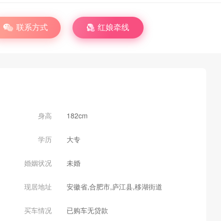
联系方式
红娘牵线
身高
182cm
学历
大专
婚姻状况
未婚
现居地址
安徽省,合肥市,庐江县,移湖街道
买车情况
已购车无贷款