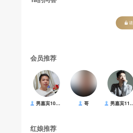
请
会员推荐
男嘉宾1036678
哥
男嘉宾1180821
红娘推荐