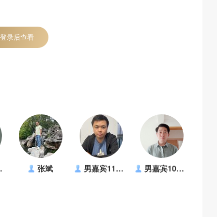
登录后查看
张斌
男嘉宾1183318
男嘉宾1037274