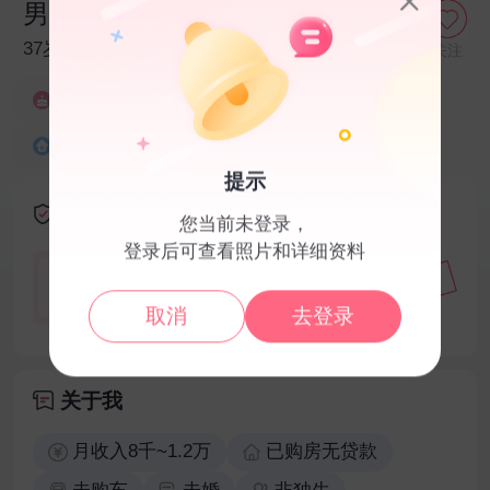
男嘉宾1036231
1036231
173cm
71kg
37岁
大专
关注
1989年
蛇
建筑/房地产-建造师
合肥市庐江县
现居合肥市庐江县
提示
身份认证
您当前未登录，
登录后可查看照片和详细资料
***
姓名：
(信息完全保密)
*********
身份证号：
取消
去登录
关于我
月收入8千~1.2万
已购房无贷款