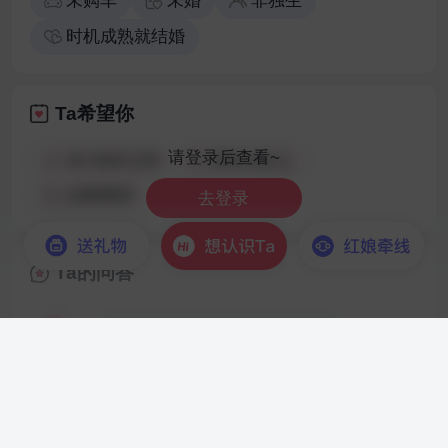
未购车
未婚
非独生
时机成熟就结婚
Ta希望你
请登录后查看~
33-35岁之间
155cm以上
仅限离异
去登录
Ta的问答
你平时在哪些区域/商圈活动？
请登录后查看~
去登录
庐江 乡镇