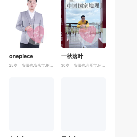
onepiece
一秋落叶
25岁
安徽省,安庆市,桐城市
30岁
安徽省,合肥市,庐江县,万山镇