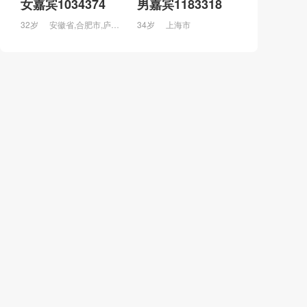
女嘉宾1034374
男嘉宾1183318
32岁
安徽省,合肥市,庐江县
34岁
上海市