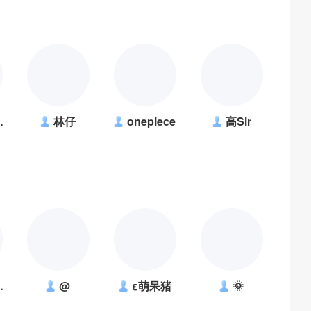
林仔
onepiece
高Sir
@
ε萌呆猪
🌞