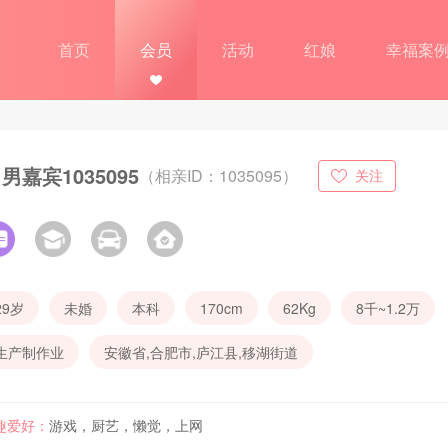
首页
会员
活动
红娘
幸福案
男嘉宾1035095
（相亲ID：1035095）
关注
29岁
未婚
本科
170cm
62Kg
8千~1.2万
生产制作业
安徽省,合肥市,庐江县,移湖街道
趣爱好：
游戏，厨艺，懒觉，上网