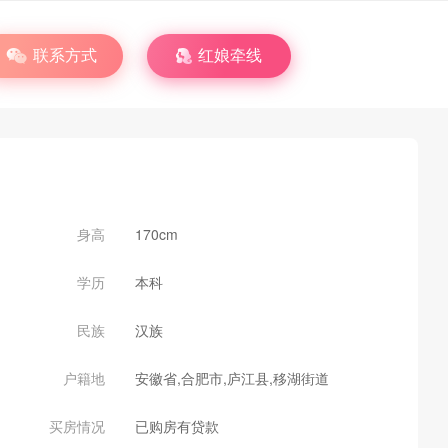
联系方式
红娘牵线
身高
170cm
学历
本科
民族
汉族
户籍地
安徽省,合肥市,庐江县,移湖街道
买房情况
已购房有贷款