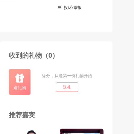
投诉/举报
收到的礼物（0）
缘分，从送第一份礼物开始
送礼物
送礼
推荐嘉宾